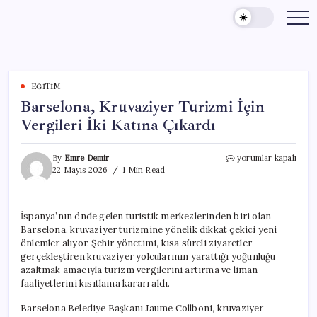
Skip
to
content
EĞITIM
Barselona, Kruvaziyer Turizmi İçin
Vergileri İki Katına Çıkardı
Barselona,
By
Emre Demir
yorumlar kapalı
Kruvaziyer
22 Mayıs 2026
1 Min Read
Turizmi
İçin
Vergileri
İspanya’nın önde gelen turistik merkezlerinden biri olan
İki
Barselona, kruvaziyer turizmine yönelik dikkat çekici yeni
Katına
Çıkardı
önlemler alıyor. Şehir yönetimi, kısa süreli ziyaretler
için
gerçekleştiren kruvaziyer yolcularının yarattığı yoğunluğu
azaltmak amacıyla turizm vergilerini artırma ve liman
faaliyetlerini kısıtlama kararı aldı.
Barselona Belediye Başkanı Jaume Collboni, kruvaziyer