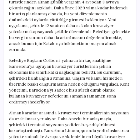
turistlerinden alınan günlük verginin 4 avrodan 8 avroya
çıkarılacağını açıkladı. Daha önce 2029 yılına kadar kademeli
bir artış planlanmış olsa da, bu yeni düzenlemenin
önümüzdeki aylarda yürürlüğe girmesi bekleniyor. Yeni
uygulama, şehirde 12 saatten daha az kalan kruvaziyer
yolcularını kapsayacak şekilde düzenlendi. Belediye, gelecekte
bu vergi oranının daha da artırılmasını değerlendirmekte,
ancak bunun için Katalonya hükümetinin onayını almak
zorunda.
Belediye Başkanı Collboni, yalnızca birkaç saatliğine
Barselona’ya uğrayan kruvaziyer turistlerinin şehrin
ekonomisine sınırlı katkı sağladığını belirtti. Bu durumun,
şehirdeki kalabalığın artmasına, ulaşım ve kamu hizmetleri
üzerinde baskı oluşturmasına neden olduğunu vurguladı. Kent
yönetimi, Barselona’yı sadece kısa süreli durak olarak
kullanan kruvaziyer seferlerini zamanla tamamen sona
erdirmeyi hedefliyor.
Alınan kararlar arasında, kruvaziyer terminallerinin sayısının
da azaltılması yer alıyor. Daha önceki bir anlaşmayla,
şehirdeki terminal sayısının yediden beşe düşürülmesi
kararlaştırılmıştı. Barselona Limanı, şu anda yedi uluslararası
yolcu terminali ile Avrupa ve Akdeniz’in en büyük kruvaziyer