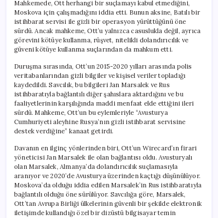
Mahkemede, Ott herhangi bir suçlamayı kabul etmediğini,
Moskova için çalışmadığını iddia etti. Bunun aksine, Batılı bir
istihbarat servisi ile gizli bir operasyon yürüttüğünü öne
sürdü. Ancak mahkeme, Ott’u yalnızca casuslukla değil, ayrıca
görevini kötüye kullanma, rüşvet, nitelikli dolandırıcılık ve
güveni kötüye kullanma suçlarından da mahkum etti.
Duruşma sırasında, Ott’un 2015-2020 yılları arasında polis
veritabanlarından gizli bilgiler ve kişisel veriler topladığı
kaydedildi. Savcılık, bu bilgileri Jan Marsalek ve Rus
istihbaratıyla bağlantılı diğer şahıslara aktardığını ve bu
faaliyetlerinin karşılığında maddi menfaat elde ettiğini ileri
sürdü. Mahkeme, Ott’un bu eylemleriyle “Avusturya
Cumhuriyeti aleyhine Rusya’nın gizli istihbarat servisine
destek verdiğine” kanaat getirdi.
Davanın en ilginç yönlerinden biri, Ott’un Wirecard’ın firari
yöneticisi Jan Marsalek ile olan bağlantısı oldu. Avusturyalı
olan Marsalek, Almanya’da dolandırıcılık suçlamasıyla
aranıyor ve 2020’de Avusturya üzerinden kaçtığı düşünülüyor.
Moskova’da olduğu iddia edilen Marsalek’in Rus istihbaratıyla
bağlantılı olduğu öne sürülüyor. Savcılığa göre, Marsalek,
Ott’tan Avrupa Birliği ülkelerinin güvenli bir şekilde elektronik
iletişimde kullandığı özel bir dizüstü bilgisayar temin