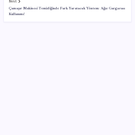
Next
Çamaşır Makinesi Temizliğinde Fark Yaratacak Yöntem: Ağız Gargarası
Kullanımı!
SON YAZILAR
OpenAI, yapay zeka modellerinin sınırların dışına
çıktığını açıkladı
Şehit aileleri ve gazi aylıklarına zam düzenlemesi
Altın yatırımcısı için kritik hafta: Gram, çeyrek ve
Cumhuriyet altını bugün ne kadar oldu? Güncel altın
fiyatları 4 Ağustos 2026 Salı…