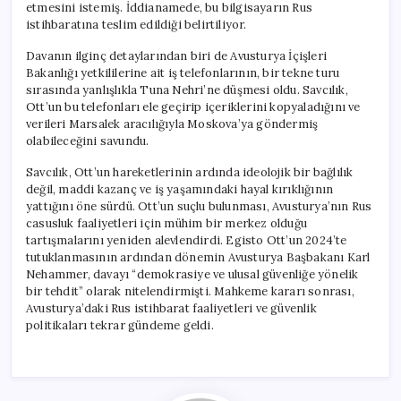
etmesini istemiş. İddianamede, bu bilgisayarın Rus
istihbaratına teslim edildiği belirtiliyor.
Davanın ilginç detaylarından biri de Avusturya İçişleri
Bakanlığı yetkililerine ait iş telefonlarının, bir tekne turu
sırasında yanlışlıkla Tuna Nehri’ne düşmesi oldu. Savcılık,
Ott’un bu telefonları ele geçirip içeriklerini kopyaladığını ve
verileri Marsalek aracılığıyla Moskova’ya göndermiş
olabileceğini savundu.
Savcılık, Ott’un hareketlerinin ardında ideolojik bir bağlılık
değil, maddi kazanç ve iş yaşamındaki hayal kırıklığının
yattığını öne sürdü. Ott’un suçlu bulunması, Avusturya’nın Rus
casusluk faaliyetleri için mühim bir merkez olduğu
tartışmalarını yeniden alevlendirdi. Egisto Ott’un 2024’te
tutuklanmasının ardından dönemin Avusturya Başbakanı Karl
Nehammer, davayı “demokrasiye ve ulusal güvenliğe yönelik
bir tehdit” olarak nitelendirmişti. Mahkeme kararı sonrası,
Avusturya’daki Rus istihbarat faaliyetleri ve güvenlik
politikaları tekrar gündeme geldi.