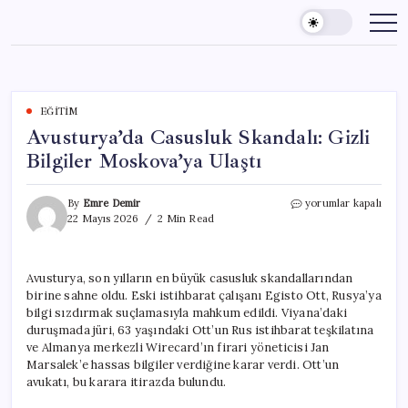
Skip
to
content
EĞITIM
Avusturya’da Casusluk Skandalı: Gizli
Bilgiler Moskova’ya Ulaştı
Avusturya’da
By
Emre Demir
yorumlar kapalı
Casusluk
22 Mayıs 2026
2 Min Read
Skandalı:
Gizli
Bilgiler
Avusturya, son yılların en büyük casusluk skandallarından
Moskova’ya
birine sahne oldu. Eski istihbarat çalışanı Egisto Ott, Rusya’ya
Ulaştı
için
bilgi sızdırmak suçlamasıyla mahkum edildi. Viyana’daki
duruşmada jüri, 63 yaşındaki Ott’un Rus istihbarat teşkilatına
ve Almanya merkezli Wirecard’ın firari yöneticisi Jan
Marsalek’e hassas bilgiler verdiğine karar verdi. Ott’un
avukatı, bu karara itirazda bulundu.