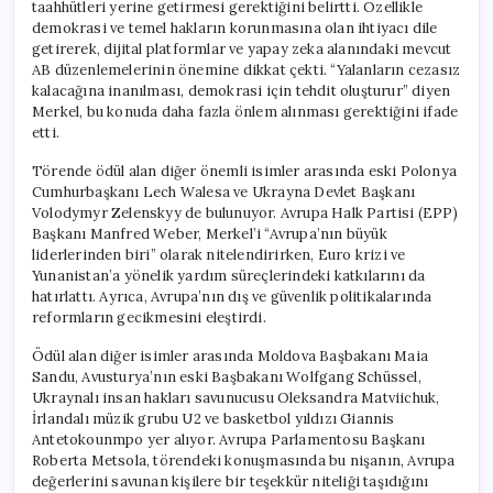
taahhütleri yerine getirmesi gerektiğini belirtti. Özellikle
demokrasi ve temel hakların korunmasına olan ihtiyacı dile
getirerek, dijital platformlar ve yapay zeka alanındaki mevcut
AB düzenlemelerinin önemine dikkat çekti. “Yalanların cezasız
kalacağına inanılması, demokrasi için tehdit oluşturur” diyen
Merkel, bu konuda daha fazla önlem alınması gerektiğini ifade
etti.
Törende ödül alan diğer önemli isimler arasında eski Polonya
Cumhurbaşkanı Lech Walesa ve Ukrayna Devlet Başkanı
Volodymyr Zelenskyy de bulunuyor. Avrupa Halk Partisi (EPP)
Başkanı Manfred Weber, Merkel’i “Avrupa’nın büyük
liderlerinden biri” olarak nitelendirirken, Euro krizi ve
Yunanistan’a yönelik yardım süreçlerindeki katkılarını da
hatırlattı. Ayrıca, Avrupa’nın dış ve güvenlik politikalarında
reformların gecikmesini eleştirdi.
Ödül alan diğer isimler arasında Moldova Başbakanı Maia
Sandu, Avusturya’nın eski Başbakanı Wolfgang Schüssel,
Ukraynalı insan hakları savunucusu Oleksandra Matviichuk,
İrlandalı müzik grubu U2 ve basketbol yıldızı Giannis
Antetokounmpo yer alıyor. Avrupa Parlamentosu Başkanı
Roberta Metsola, törendeki konuşmasında bu nişanın, Avrupa
değerlerini savunan kişilere bir teşekkür niteliği taşıdığını