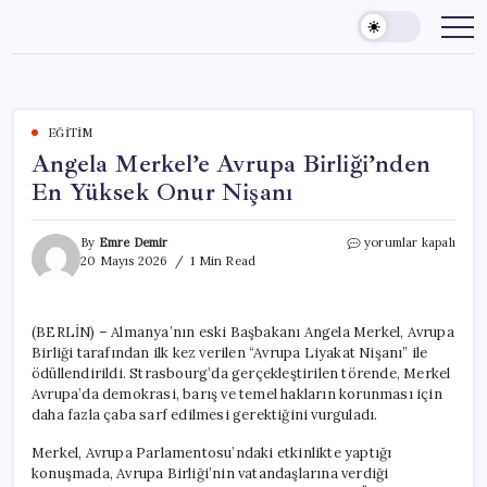
Skip
to
content
EĞITIM
Angela Merkel’e Avrupa Birliği’nden
En Yüksek Onur Nişanı
Angela
By
Emre Demir
yorumlar kapalı
Merkel’e
20 Mayıs 2026
1 Min Read
Avrupa
Birliği’nden
En
(BERLİN) – Almanya’nın eski Başbakanı Angela Merkel, Avrupa
Yüksek
Birliği tarafından ilk kez verilen “Avrupa Liyakat Nişanı” ile
Onur
Nişanı
ödüllendirildi. Strasbourg’da gerçekleştirilen törende, Merkel
için
Avrupa’da demokrasi, barış ve temel hakların korunması için
daha fazla çaba sarf edilmesi gerektiğini vurguladı.
Merkel, Avrupa Parlamentosu’ndaki etkinlikte yaptığı
konuşmada, Avrupa Birliği’nin vatandaşlarına verdiği