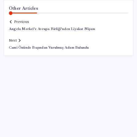
Other Articles
Previous
Angela Merkel’e Avrupa Birliği’nden Liyakat Nişanı
Next
Cami Önünde Başından Vurulmuş Adam Bulundu
SON YAZILAR
OpenAI, yapay zeka modellerinin sınırların dışına
çıktığını açıkladı