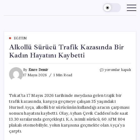
Skip
to
content
EĞITIM
Alkollü Sürücü Trafik Kazasında Bir
Kadın Hayatını Kaybetti
Alkollü
By
Emre Demir
yorumlar kapalı
Sürücü
17 Mayıs 2026
1 Min Read
Trafik
Kazasında
Bir
Tokat’ta 17 Mayıs 2026 tarihinde meydana gelen trajik bir
Kadın
trafik kazasında, karşıya geçmeye çalışan 35 yaşındaki
Hayatını
Kaybetti
Hurisel Ayça, alkollü bir sürücünün kullandığı aracın çarpması
için
sonucu hayatını kaybetti. Olay, Ayhan Çevik Caddesi’nde saat
13.30 sıralarında gerçekleşti. K.A. isimli sürücü, 60 AFM 804
plakalı otomobiliyle, yolun karşısına geçmekte olan Ayça’ya
çarptı.