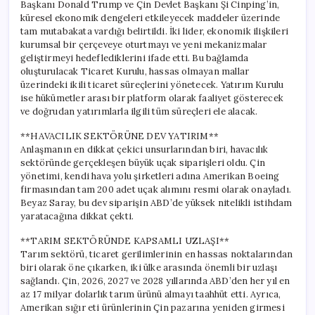
Başkanı Donald Trump ve Çin Devlet Başkanı Şi Cinping’in,
küresel ekonomik dengeleri etkileyecek maddeler üzerinde
tam mutabakata vardığı belirtildi. İki lider, ekonomik ilişkileri
kurumsal bir çerçeveye oturtmayı ve yeni mekanizmalar
geliştirmeyi hedeflediklerini ifade etti. Bu bağlamda
oluşturulacak Ticaret Kurulu, hassas olmayan mallar
üzerindeki ikili ticaret süreçlerini yönetecek. Yatırım Kurulu
ise hükümetler arası bir platform olarak faaliyet gösterecek
ve doğrudan yatırımlarla ilgili tüm süreçleri ele alacak.
**HAVACILIK SEKTÖRÜNE DEV YATIRIM**
Anlaşmanın en dikkat çekici unsurlarından biri, havacılık
sektöründe gerçekleşen büyük uçak siparişleri oldu. Çin
yönetimi, kendi hava yolu şirketleri adına Amerikan Boeing
firmasından tam 200 adet uçak alımını resmi olarak onayladı.
Beyaz Saray, bu dev siparişin ABD’de yüksek nitelikli istihdam
yaratacağına dikkat çekti.
**TARIM SEKTÖRÜNDE KAPSAMLI UZLAŞI**
Tarım sektörü, ticaret gerilimlerinin en hassas noktalarından
biri olarak öne çıkarken, iki ülke arasında önemli bir uzlaşı
sağlandı. Çin, 2026, 2027 ve 2028 yıllarında ABD’den her yıl en
az 17 milyar dolarlık tarım ürünü almayı taahhüt etti. Ayrıca,
Amerikan sığır eti ürünlerinin Çin pazarına yeniden girmesi