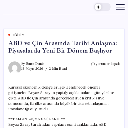
Skip
to
content
EĞITIM
ABD ve Çin Arasında Tarihi Anlaşma:
Piyasalarda Yeni Bir Dönem Başlıyor
ABD
By
Emre Demir
yorumlar kapalı
ve
18 Mayıs 2026
2 Min Read
Çin
Arasında
Tarihi
Küresel ekonomik dengeleri şekillendirecek önemli
Anlaşma:
gelişmeler, Beyaz Saray’ın yaptığı açıklamalarla gün yüzüne
Piyasalarda
Yeni
çıktı. ABD ile Çin arasında gerçekleştirilen kritik zirve
Bir
sonucunda, iki ülke arasında büyük bir ticaret anlaşması
Dönem
imzalandığı duyuruldu.
Başlıyor
için
**TAM ANLAŞMA SAĞLANDI**
Beyaz Saray tarafından yapılan resmi açıklamada, ABD