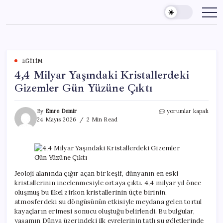
Skip
to
content
EĞITIM
4,4 Milyar Yaşındaki Kristallerdeki
Gizemler Gün Yüzüne Çıktı
4,4
By
Emre Demir
yorumlar kapalı
Milyar
24 Mayıs 2026
2 Min Read
Yaşındaki
Kristallerdeki
Gizemler
Gün
Yüzüne
Çıktı
Jeoloji alanında çığır açan bir keşif, dünyanın en eski
için
kristallerinin incelenmesiyle ortaya çıktı. 4,4 milyar yıl önce
oluşmuş bu ilkel zirkon kristallerinin üçte birinin,
atmosferdeki su döngüsünün etkisiyle meydana gelen tortul
kayaçların erimesi sonucu oluştuğu belirlendi. Bu bulgular,
yaşamın Dünya üzerindeki ilk evrelerinin tatlı su göletlerinde