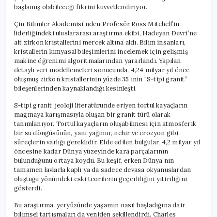
başlamış olabileceği fikrini kuvvetlendiriyor.
Çin Bilimler Akademisi’nden Profesör Ross Mitchell’in
liderliğindeki uluslararası araştırma ekibi, Hadeyan Devri’ne
ait zirkon kristallerini mercek altına aldı. Bilim insanları,
kristallerin kimyasal bileşimlerini incelemek için gelişmiş
makine öğrenimi algoritmalarından yararlandı. Yapılan
detaylı veri modellemeleri sonucunda, 4,24 milyar yıl önce
oluşmuş zirkon kristallerinin yüzde 35’inin “S-tipi granit”
bileşenlerinden kaynaklandığı kesinleşti.
S-tipi granit, jeoloji literatüründe eriyen tortul kayaçların
magmaya karışmasıyla oluşan bir granit türü olarak
tanımlanıyor. Tortul kayaçların oluşabilmesi için atmosferik
bir su döngüsünün, yani yağmur, nehir ve erozyon gibi
süreçlerin varlığı gereklidir. Elde edilen bulgular, 4,2 milyar yıl
öncesine kadar Dünya yüzeyinde kara parçalarının
bulunduğunu ortaya koydu. Bu keşif, erken Dünya’nın
tamamen lavlarla kaplı ya da sadece devasa okyanuslardan
oluştuğu yönündeki eski teorilerin geçerliliğini yitirdiğini
gösterdi.
Bu araştırma, yeryüzünde yaşamın nasıl başladığına dair
bilimsel tartışmaları da yeniden şekillendirdi. Charles