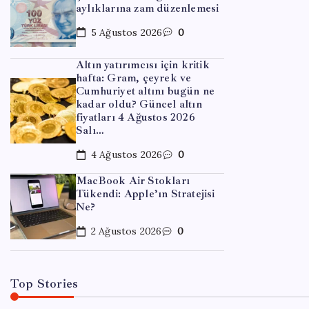
aylıklarına zam düzenlemesi
5 Ağustos 2026
0
Altın yatırımcısı için kritik
hafta: Gram, çeyrek ve
Cumhuriyet altını bugün ne
kadar oldu? Güncel altın
fiyatları 4 Ağustos 2026
Salı…
EKONOM
4 Ağustos 2026
0
OpenA
MacBook Air Stokları
dışın
Tükendi: Apple’ın Stratejisi
Ne?
By
Emr
2 Ağustos 2026
0
Top Stories