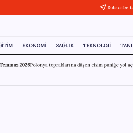
Subscribe t
ĞİTİM
EKONOMİ
SAĞLIK
TEKNOLOJİ
TANI
en cisim paniğe yol açtı: Hava savunma sistemleri aktive edil