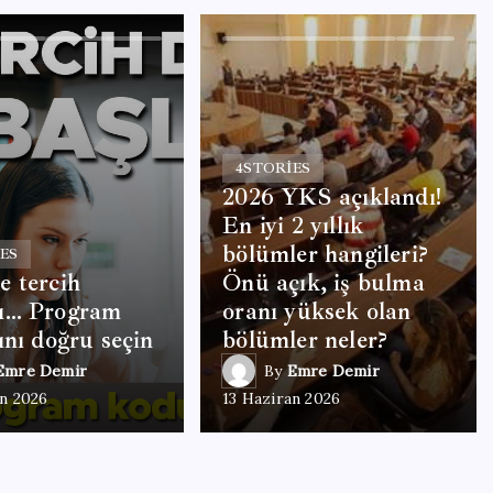
4
STORIES
2026 YKS açıklandı!
En iyi 2 yıllık
bölümler hangileri?
ES
 tercih
Önü açık, iş bulma
ı… Program
oranı yüksek olan
ını doğru seçin
bölümler neler?
Emre Demir
By
Emre Demir
an 2026
13 Haziran 2026