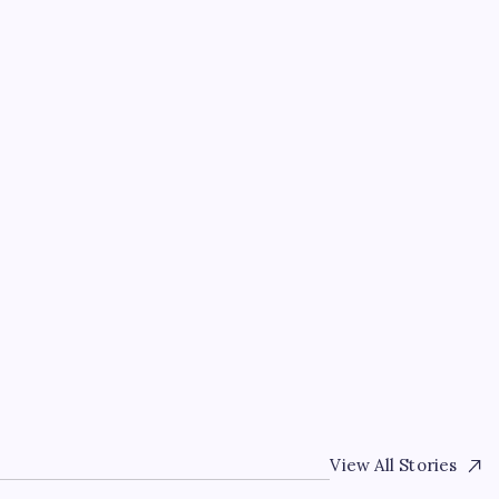
EĞITIM
rların
Şehit aileleri ve gazi a
düzenlemesi
By
Emre Demir
5 Ağustos 2026
View All Stories