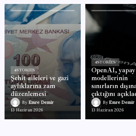
4
STORIES
OpenAI, yapay
4
STORIES
Şehit aileleri ve gazi
modellerinin
aylıklarına zam
sınırların dışın
düzenlemesi
çıktığını açıkla
By
Emre Demir
By
Emre Demir
13 Haziran 2026
13 Haziran 2026