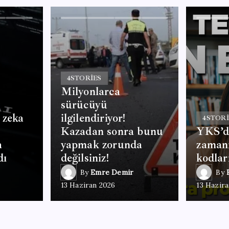
4
STORIES
Milyonlarca
sürücüyü
 zeka
ilgilendiriyor!
4
STORI
Kazadan sonra bunu
YKS’de
a
yapmak zorunda
zaman
dı
değilsiniz!
kodlar
By
Emre Demir
By
13 Haziran 2026
13 Hazir