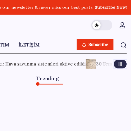
o our newsletter & never miss our best posts.
Subscribe Now!
TIM
İLETİŞİM
Subscribe
di
30 Temmuz 2026
Fındıkkıran Adam’ın ayak izi ortaya çı
Trending
OpenAI, yapay zeka
modellerinin sınırların
dışına çıktığını açıkladı
5 Ağustos 2026
0